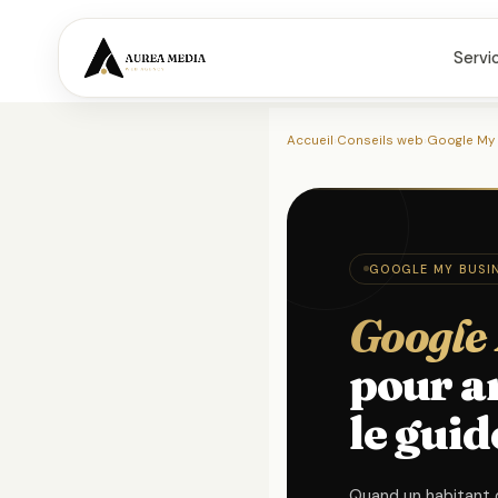
Servi
Accueil
›
Conseils web
›
Google My 
GOOGLE MY BUSIN
Google
pour a
le guid
Quand un habitant 