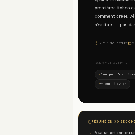
premières fiches q
comment créer, vér
résultats — pas da
12 min de lecture
M
DANS CET ARTICLE
Pourquoi c'est décis
Erreurs à éviter
RÉSUMÉ EN 30 SECON
Pour un artisan ou u