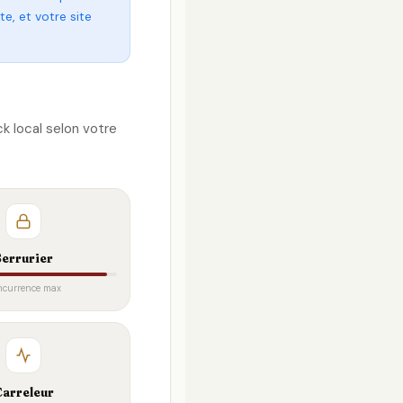
e, et votre site
ck local selon votre
Serrurier
ncurrence max
arreleur