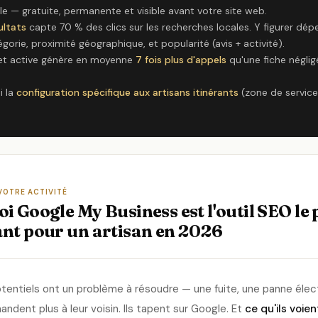
le — gratuite, permanente et visible avant votre site web.
ultats
capte 70 % des clics sur les recherches locales. Y figurer dép
gorie, proximité géographique, et popularité (avis + activité).
et active génère en moyenne
7 fois plus d'appels
qu'une fiche néglig
i la
configuration spécifique aux artisans itinérants
(zone de service
VOTRE ACTIVITÉ
 Google My Business est l'outil SEO le 
nt pour un artisan en 2026
tentiels ont un problème à résoudre — une fuite, une panne élect
ndent plus à leur voisin. Ils tapent sur Google. Et
ce qu'ils voien