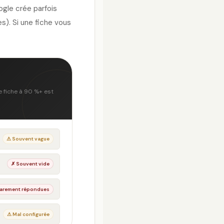
ogle crée parfois
s). Si une fiche vous
 fiche à 90 %+ est
⚠ Souvent vague
✗ Souvent vide
arement répondues
⚠ Mal configurée