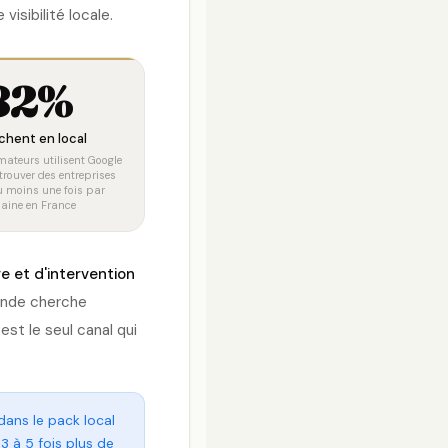
visibilité locale.
82%
chent en local
teurs utilisent Google
rouver des entreprises
u moins une fois par
aine en France
 et d'intervention
monde cherche
est le seul canal qui
ans le pack local
 3 à 5 fois plus de