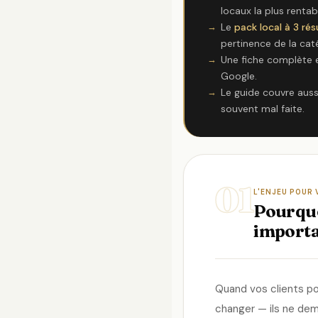
locaux la plus rentab
Le
pack local à 3 rés
pertinence de la caté
Une fiche complète 
Google.
Le guide couvre auss
souvent mal faite.
01
L'ENJEU POUR 
Pourquoi
importa
Quand vos clients po
changer — ils ne dema