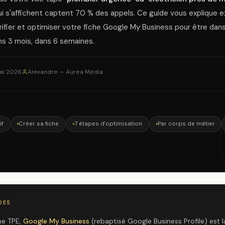
ui s'affichent captent 70 % des appels. Ce guide vous explique
ifier et optimiser votre fiche Google My Business pour être dan
ns 3 mois, dans 6 semaines.
ai 2026
Alexandre — Aurea Media
if
Créer sa fiche
7 étapes d'optimisation
Par corps de métier
DES
ne TPE,
Google My Business
(rebaptisé Google Business Profile) est 