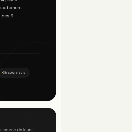
 exactement
s ces 3
Stratégie avis
la source de leads