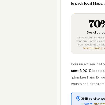
le pack local Maps
,
70
Des clics lo
des clics sur les reche
vont aux 3 premières f
local Google Maps sel
Search Ranking F
Pour un artisan, cet
sont à 90 % locales
"plombier Paris 15" o
vous place directeme
GMB vs site we
— votre
site vit