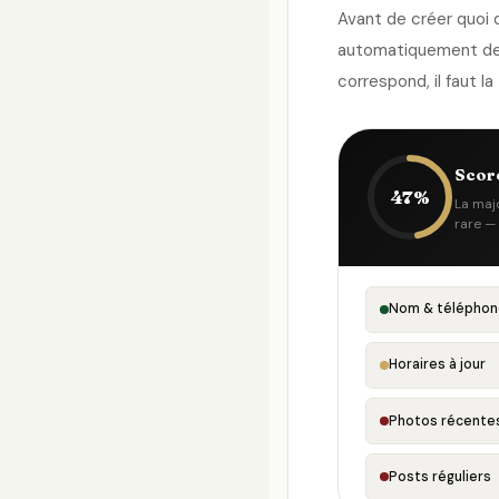
Avant de créer quoi q
automatiquement des 
correspond, il faut la
Score
47%
La maj
rare —
Nom & téléphon
Horaires à jour
Photos récente
Posts réguliers