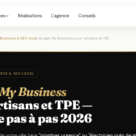
ces
Réalisations
L'agence
Conseils
Business & SEO local
›
Google My Business pour artisans et TPE
ESS & SEO LOCAL
 My Business
rtisans et TPE —
e pas à pas 2026
de votre ville tape
"plombier urgence" ou "électricien près de m