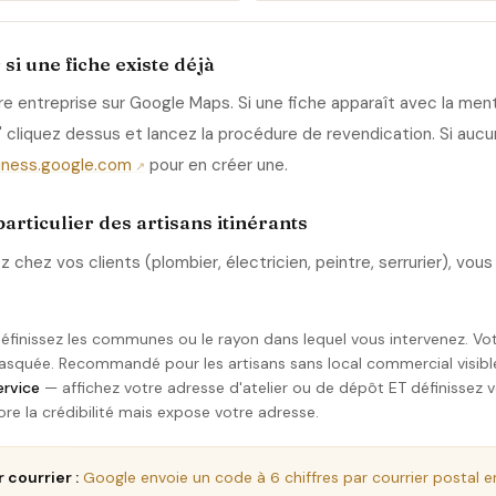
 si une fiche existe déjà
e entreprise sur Google Maps. Si une fiche apparaît avec la ment
 cliquez dessus et lancez la procédure de revendication. Si aucun
iness.google.com
pour en créer une.
particulier des artisans itinérants
 chez vos clients (plombier, électricien, peintre, serrurier), vou
finissez les communes ou le rayon dans lequel vous intervenez. Vo
asquée. Recommandé pour les artisans sans local commercial visibl
ervice
— affichez votre adresse d'atelier ou de dépôt ET définissez 
ore la crédibilité mais expose votre adresse.
 courrier :
Google envoie un code à 6 chiffres par courrier postal en