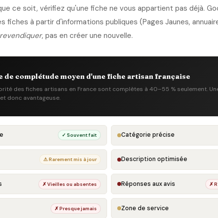
ue ce soit, vérifiez qu'une fiche ne vous appartient pas déjà. Go
fiches à partir d'informations publiques (Pages Jaunes, annuaire
revendiquer
, pas en créer une nouvelle.
 de complétude moyen d'une fiche artisan française
orité des fiches artisans en France sont complètes à 40–55 % seulement. Une
 et donc avantageuse.
e
Catégorie précise
✓ Souvent fait
Description optimisée
⚠ Rarement mis à jour
s
Réponses aux avis
✗ Vieilles ou absentes
✗ R
Zone de service
✗ Presque jamais