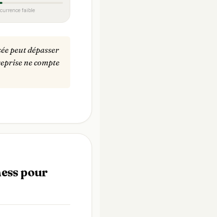
currence faible
sée peut dépasser
treprise ne compte
ness pour