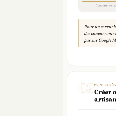
Concurrence mo
Pour un serrurie
des concurrents é
pas sur Google Map
02
POINT DE DÉ
Créer o
artisa