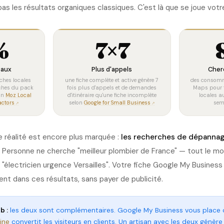
 pas les résultats organiques classiques. C'est là que se joue votre 
%
7×7
caux
Plus d'appels
Cher
rches locales
une fiche complète et active génère 7
des consomma
iches du pack
fois plus d'appels et de demandes
Maps pour t
on
Moz Local
d'itinéraire qu'une fiche incomplète
locales a
actors
selon
Google for Small Business
sem
te réalité est encore plus marquée :
les recherches de dépannage
. Personne ne cherche "meilleur plombier de France" — tout le 
u "électricien urgence Versailles". Votre fiche Google My Business 
nt dans ces résultats, sans payer de publicité.
b :
les deux sont complémentaires. Google My Business vous place d
rine
convertit les visiteurs en clients. Un artisan avec les deux génère