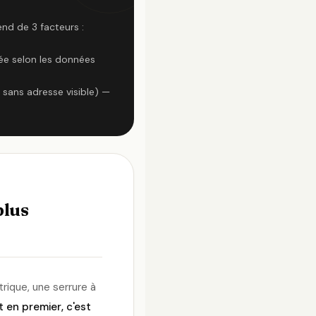
end de 3 facteurs :
ée selon les données
 sans adresse visible) —
plus
rique, une serrure à
t en premier, c'est