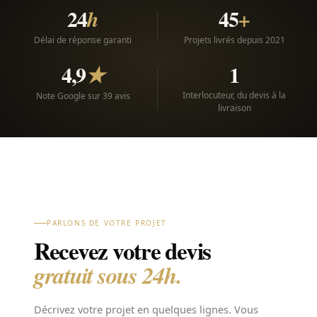
24
45
h
+
Délai de réponse garanti
Projets livrés depuis 2021
4,9
1
★
Interlocuteur, du devis à la
Note Google sur 39 avis
livraison
PARLONS DE VOTRE PROJET
Recevez votre devis
gratuit sous 24h.
Décrivez votre projet en quelques lignes. Vous