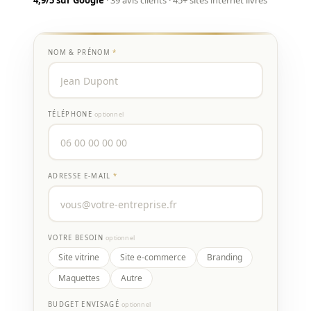
4,9/5 sur Google
· 39 avis clients · 45+ sites internet livrés
NOM & PRÉNOM
*
TÉLÉPHONE
optionnel
ADRESSE E-MAIL
*
VOTRE BESOIN
optionnel
Site vitrine
Site e-commerce
Branding
Maquettes
Autre
BUDGET ENVISAGÉ
optionnel