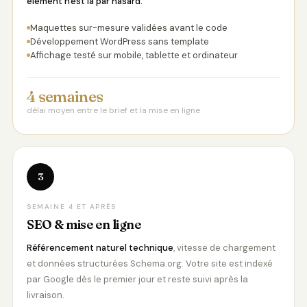
élément n'est là par hasard.
Maquettes sur-mesure validées avant le code
Développement WordPress sans template
Affichage testé sur mobile, tablette et ordinateur
4 semaines
délai moyen entre le brief et la mise en ligne
3
SEMAINE 4 ET APRÈS
SEO & mise en ligne
Référencement naturel technique
, vitesse de chargement
et données structurées Schema.org. Votre site est indexé
par Google dès le premier jour et reste suivi après la
livraison.