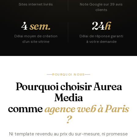
Sites internet livrés
Note Google sur 39 avis
clients
4
sem.
24
h
Délai moyen de création
Délai de réponse garanti
d'un site vitrine
à votre demande
POURQUOI NOUS
Pourquoi choisir Aurea
Media
comme
agence web à Paris
?
Ni template revendu au prix du sur-mesure, ni promesse