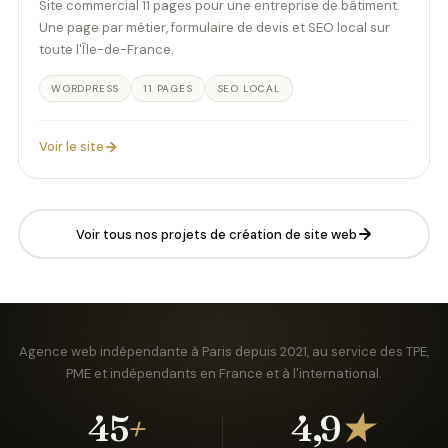
Site commercial 11 pages pour une entreprise de bâtiment.
Une page par métier, formulaire de devis et SEO local sur
toute l'Île-de-France.
WORDPRESS
11 PAGES
SEO LOCAL
Voir le site
Voir tous nos projets de création de site web
Agence web indépendante à Paris depuis 2021, au service des TPE,
PME et indépendants en France et à l'international.
45
+
4,9
★