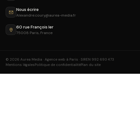
Nous écrire
Alexandre.coury@aurea-media.fr
60 rue François Ier
75008 Paris, France
© 2026 Aurea Media · Agence web à Paris · SIREN 992 693 473
Mentions légales
Politique de confidentialité
Plan du site