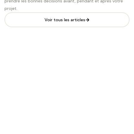
prendre les bonnes décisions avant, pendant et après votre
projet.
Voir tous les articles
Site vitrine pour kinésithérapeute : développer son
cabinet en ligne en 2026
Un cabinet de kinésithérapie sans site internet dépend entièreme
de Doctolib et des annuaires. Ce...
Lire l'article
Refonte de site internet : quand et comment refair
son site en 2026
Un site internet vieillit plus vite qu'on ne le pense : design daté,
lenteur, absence...
Lire l'article