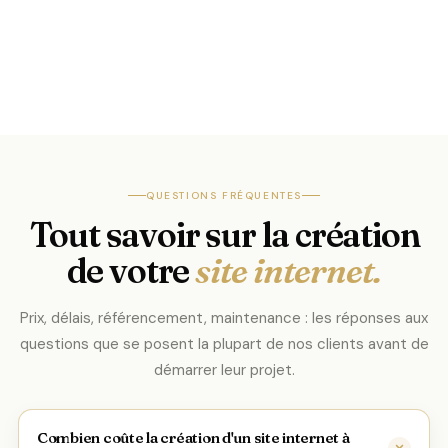
Site vitrine pour architecte : un portfolio qui
décroche des projets en 2026
Pages essentielles, RGPD santé, prise de rendez-vous en ligne et
SEO local pour être trouvé...
Lire l'article
QUESTIONS FRÉQUENTES
Tout savoir sur la création
de votre
site internet.
Prix, délais, référencement, maintenance : les réponses aux
questions que se posent la plupart de nos clients avant de
démarrer leur projet.
Combien coûte la création d'un site internet à