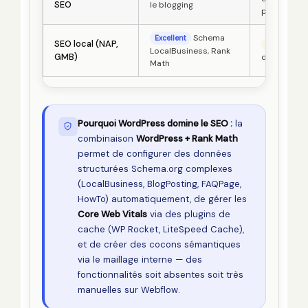
SEO
le blogging
puissant
Schema
Excellent
SEO local (NAP,
Man
Moyen
LocalBusiness, Rank
GMB)
de plugin d
Math
Pourquoi WordPress domine le SEO :
la
combinaison
WordPress + Rank Math
permet de configurer des données
structurées Schema.org complexes
(LocalBusiness, BlogPosting, FAQPage,
HowTo) automatiquement, de gérer les
Core Web Vitals
via des plugins de
cache (WP Rocket, LiteSpeed Cache),
et de créer des cocons sémantiques
via le maillage interne — des
fonctionnalités soit absentes soit très
manuelles sur Webflow.