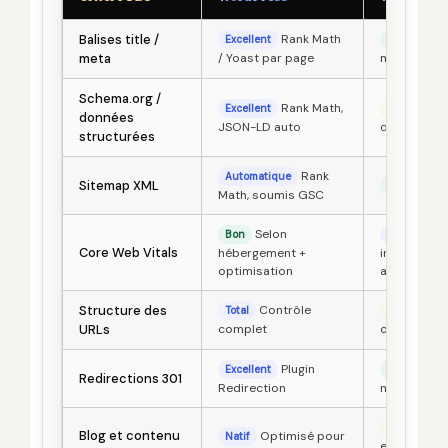
Balises title /
Rank Math
Natif
Excellent
Bon
meta
/ Yoast par page
moins granu
Schema.org /
Rank Math,
Man
Excellent
Moyen
données
JSON-LD auto
d'automati
structurées
Rank
Automatique
Sitemap XML
Automatiqu
Math, soumis GSC
Selon
Bon
Excellent
Core Web Vitals
hébergement +
intégré, op
optimisation
auto
Structure des
Contrôle
Que
Total
Limité
URLs
complet
contraintes
Plugin
Inter
Excellent
Bon
Redirections 301
Redirection
native
CM
Moyen
Blog et contenu
Optimisé pour
Natif
existant ma