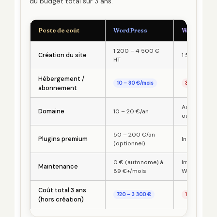
du budget total sur 3 ans.
Poste de coût
WordPress
Webflow
1 200 – 4 500 €
Création du site
1 500 – 6 0
HT
Hébergement /
10 – 30 €/mois
39 – 235 €/
abonnement
Acheté sép
Domaine
10 – 20 €/an
ou via Webf
50 – 200 €/an
Plugins premium
Inclus (limité
(optionnel)
0 € (autonome) à
Infra gérée 
Maintenance
89 €+/mois
Webflow
Coût total 3 ans
720 – 3 300 €
1 404 – 8 46
(hors création)