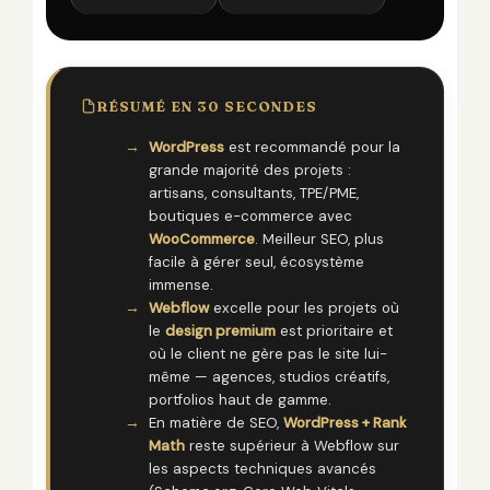
RÉSUMÉ EN 30 SECONDES
WordPress
est recommandé pour la
grande majorité des projets :
artisans, consultants, TPE/PME,
boutiques e-commerce avec
WooCommerce
. Meilleur SEO, plus
facile à gérer seul, écosystème
immense.
Webflow
excelle pour les projets où
le
design premium
est prioritaire et
où le client ne gère pas le site lui-
même — agences, studios créatifs,
portfolios haut de gamme.
En matière de SEO,
WordPress + Rank
Math
reste supérieur à Webflow sur
les aspects techniques avancés