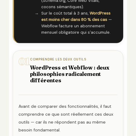
(Schema.org, Core Web Vitals,
cocons sémantiques).
Sur le coût total à 3 ans,
WordPress
est moins cher dans 80 % des cas
—
Webflow facture un abonnement
mensuel obligatoire qui s'accumule.
01
COMPRENDRE LES DEUX OUTILS
WordPress et Webflow : deux
philosophies radicalement
différentes
Avant de comparer des fonctionnalités, il faut
comprendre ce que sont réellement ces deux
outils — car ils ne répondent pas au même
besoin fondamental.