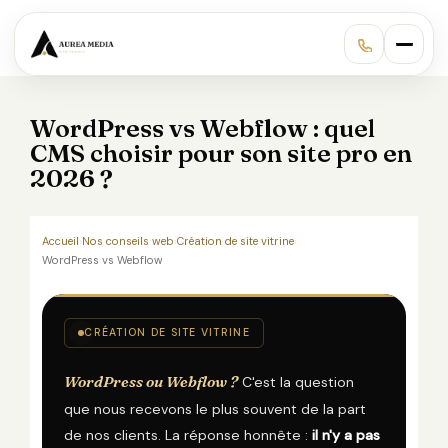
WordPress vs Webflow : quel
CMS choisir pour son site pro en
2026 ?
Accueil
›
Nos conseils web
›
Création de site vitrine
›
WordPress vs Webflow
CRÉATION DE SITE VITRINE
WordPress ou Webflow ?
C'est la question
que nous recevons le plus souvent de la part
de nos clients. La réponse honnête :
il n'y a pas